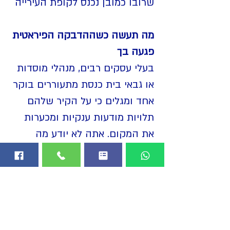
שרובו כמובן נכנס לקופת העירייה
מה תעשה כשההדבקה הפיראטית
פגעה בך
בעלי עסקים רבים, מנהלי מוסדות
או גבאי בית כנסת מתעוררים בוקר
אחד ומגלים כי על הקיר שלהם
תלויות מודעות ענקיות ומכערות
את המקום. אתה לא יודע מה
לעשות במצב כזה כיוון שמדובר
במודעות המודבקות בדבק חזק
שקשה להורידו. - (
מים פושרים או
חמים ומגב ותוך כמה דקות זה
יורד)