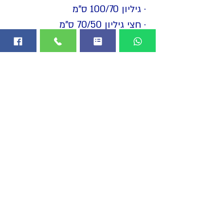
· גיליון 100/70 ס"מ
· חצי גיליון 70/50 ס"מ
· רבע גיליון 50/35 ס"מ
· שמינית גיליון 35/25 ס"מ
· מודעה A2 60/40 ס"מ
· מודעה A3 40/30 ס"מ
· מודעה A4 30/20 ס"מ
· מודעה A5 20/15 ס"מ
הצהרת נגישות
כל הזכויות שמורות © לבעלי האתר. אין לפרסם תמונה
או מלל מהאתר בלי אישור בכתב. עם זאת, מותר לעשות
שימוש כאמור
במידה סבירה, למטרות עיתונות, לימודים ומחקר בלבד עם
ציון המקור וקישור לעמוד.
צרו קשר
לבירורים ונשמח