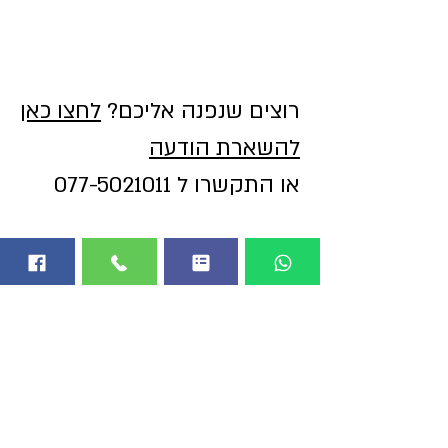
רוצים שנפנה אליכם?
לחצו כאן
להשארת הודעה
או התקשרו ל
077-5021011
הצהרת נגישות
כל הזכויות שמורות © לבעלי האתר. אין לפרסם תמונה
או מלל מהאתר בלי אישור בכתב. עם זאת, מותר לעשות