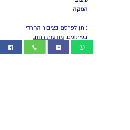
עיצוב
הפקה
ניתן לפרסם בציבור החרדי
בעיתונים,
מודעות רחוב
-
פשקווילים,
עלונים בתיבות הדואר, מודעות
בבתים ועוד
הפרסום בערים חרדיות וב
ריכוזים
חרדים
נוספים בכל הארץ: מירוחם
בדרום דרך
בני ברק
ו
ירושלים
במרכז ועד חצור הגלילית בצפון
הצהרת נגישות